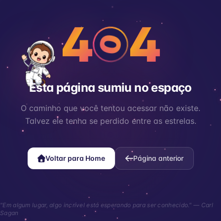
4
4
0
Esta página sumiu no espaço
O caminho que você tentou acessar não existe.
Talvez ele tenha se perdido entre as estrelas.
Voltar para Home
Página anterior
"Em algum lugar, algo incrível está esperando para ser conhecido." — Carl
Sagan