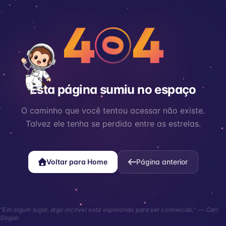
4
4
0
Esta página sumiu no espaço
O caminho que você tentou acessar não existe.
Talvez ele tenha se perdido entre as estrelas.
Voltar para Home
Página anterior
"Em algum lugar, algo incrível está esperando para ser conhecido." — Carl
Sagan